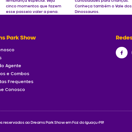
lembrança especial. Veja
curiosidades para crianças.
cinco momentos que fazem
Conheça também o Vale dos
esse passeio valer a pena.
Dinossauros.
ms Park Show
Redes
onosco
s
 do Agente
sos e Combos
tas Frequentes
he Conosco
tos reservados ao Dreams Park Show em Foz do Iguaçu-PR!