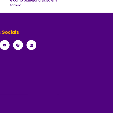
e como planejar a visita em
família.
 Sociais