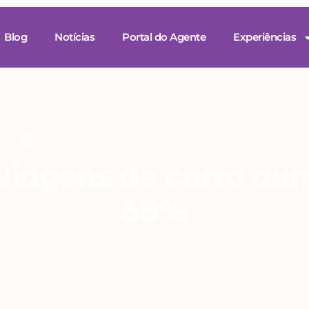
Blog
Notícias
Portal do Agente
Experiências
postado em
03/11/2021
Sem comentários
viagens de carro a
68%
postado por
Camila S. Syperreck