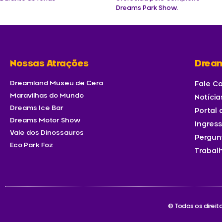
Dreams Park Show.
Nossas Atrações
Drea
Dreamland Museu de Cera
Fale C
Maravilhas do Mundo
Notícia
Dreams Ice Bar
Portal
Dreams Motor Show
Ingres
Vale dos Dinossauros
Pergun
Eco Park Foz
Trabal
© Todos os direi