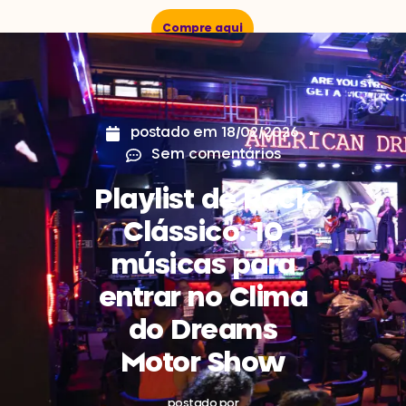
Compre aqui
postado em
18/02/2026
Sem comentários
Playlist de Rock
Clássico: 10
músicas para
entrar no Clima
do Dreams
Motor Show
postado por