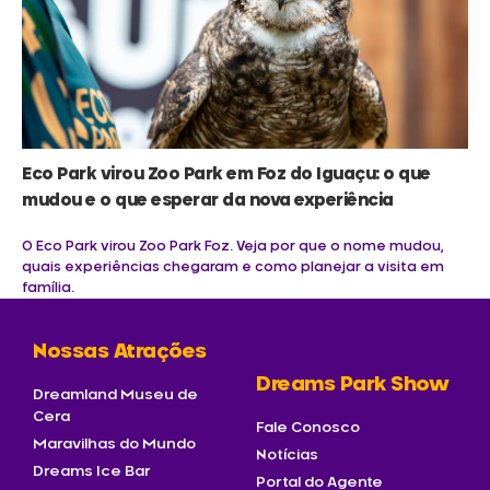
Eco Park virou Zoo Park em Foz do Iguaçu: o que
mudou e o que esperar da nova experiência
O Eco Park virou Zoo Park Foz. Veja por que o nome mudou,
quais experiências chegaram e como planejar a visita em
família.
Nossas Atrações
Dreams Park Show
Dreamland Museu de
Cera
Fale Conosco
Maravilhas do Mundo
Notícias
Dreams Ice Bar
Portal do Agente