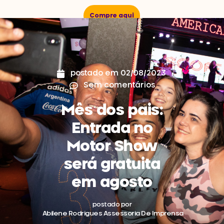
Compre aqui
postado em
02/08/2023
Sem comentários
Mês dos pais:
Entrada no
Motor Show
será gratuita
em agosto
postado por
Abilene Rodrigues Assessoria De Imprensa