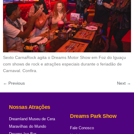
Sexto CarnaRock agita o Dreams Motor Show em Foz do Iguaçu
com shows de rock e atrações especiais durante o feriadão de
Carnaval. Confira.
←
Previous
Next
→
Nossas Atrações
Dreams Park Show
Dreamland Museu de Cera
Maravilhas do Mundo
Fale Conosco
Dreams Ice Bar