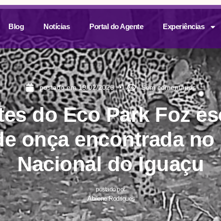
Blog
Notícias
Portal do Agente
Experiências
postado em
19/02/2026
Sem comentários
ntes do Eco Park Foz e
e onça encontrada no
Nacional do Iguaçu
postado por
Abilene Rodrigues