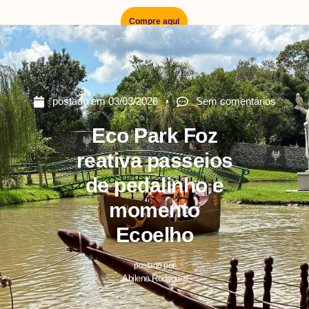
Compre aqui
postado em
03/03/2026
Sem comentários
Eco Park Foz
reativa passeios
de pedalinho e
momento
Ecoelho
postado por
Abilene Rodrigues