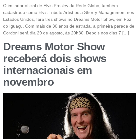
O imitador oficial de Elvis Presley da Rede Globo, também
cadastrado como Elvis Tribute Artist pela Sherry Managmment nos
Estados Unidos, fará três shows no Dreams Motor Show, em Foz
do Iguaçu. Com mais de 30 anos de estrada, a primeira parada de
Cordoni será dia 29 de agosto, às 20h30. Depois nos dias 7 […]
Dreams Motor Show
receberá dois shows
internacionais em
novembro