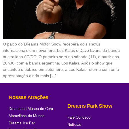
O palco do Dreams Motor Show receberá dois shows
internacionais em novembro: Los Kalas e Dave Evans da banda
australiana AC/DC. O primeiro será no sábado (11), a partir das
20h30, com a banda argentina, Los Kalas. Após o show que
encantou o público em setembro, a Los Kalas retorna com uma
apresentação ainda mais […]
Nossas Atrações
Dreams Park Show
Dreamland Museu de Cera
Maravilhas do Mundo
Fale Conosco
Dreams Ice Bar
Notícias