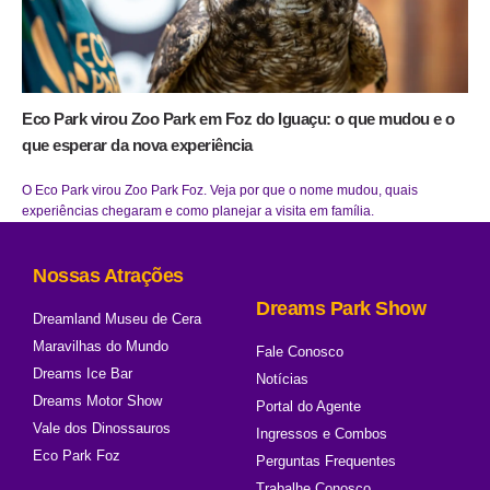
Eco Park virou Zoo Park em Foz do Iguaçu: o que mudou e o
que esperar da nova experiência
O Eco Park virou Zoo Park Foz. Veja por que o nome mudou, quais
experiências chegaram e como planejar a visita em família.
Nossas Atrações
Dreams Park Show
Dreamland Museu de Cera
Maravilhas do Mundo
Fale Conosco
Dreams Ice Bar
Notícias
Dreams Motor Show
Portal do Agente
Vale dos Dinossauros
Ingressos e Combos
Eco Park Foz
Perguntas Frequentes
Trabalhe Conosco