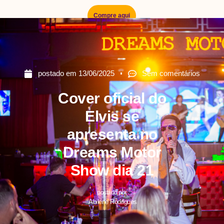
Compre aqui
postado em
13/06/2025
Sem comentários
Cover oficial do
Elvis se
apresenta no
Dreams Motor
Show dia 21
postado por
Abilene Rodrigues