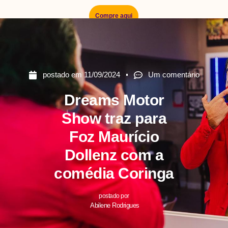
Compre aqui
postado em
11/09/2024
Um comentário
Dreams Motor
Show traz para
Foz Maurício
Dollenz com a
comédia Coringa
postado por
Abilene Rodrigues