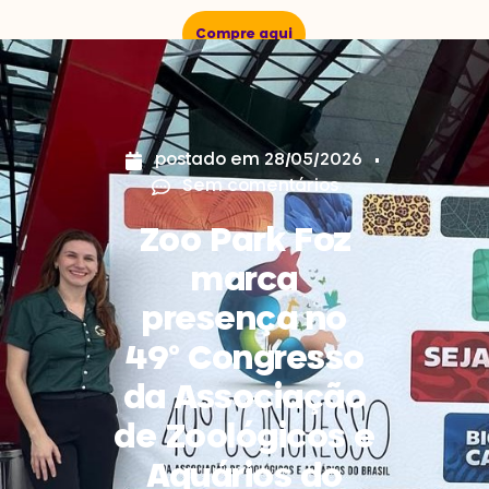
Compre aqui
postado em
28/05/2026
Sem comentários
Zoo Park Foz
marca
presença no
49º Congresso
da Associação
de Zoológicos e
Aquários do