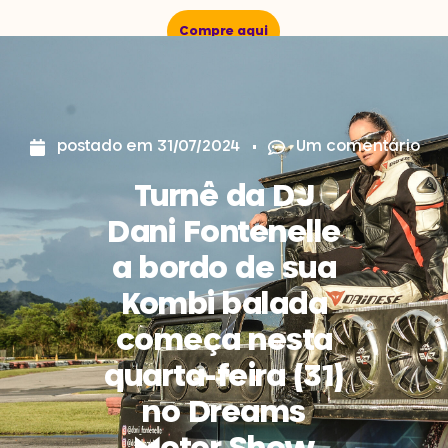
Compre aqui
postado em
31/07/2024
Um comentário
Turnê da DJ
Dani Fontenelle
a bordo de sua
Kombi balada
começa nesta
quarta-feira (31)
no Dreams