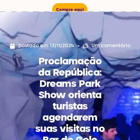
Compre aqui
postado em
13/11/2024
Um comentário
Proclamação
da República:
Dreams Park
Show orienta
turistas
agendarem
suas visitas no