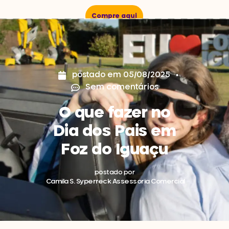
Compre aqui
postado em
05/08/2025
Sem comentários
O que fazer no
Dia dos Pais em
Foz do Iguaçu
postado por
Camila S. Syperreck Assessoria Comercial