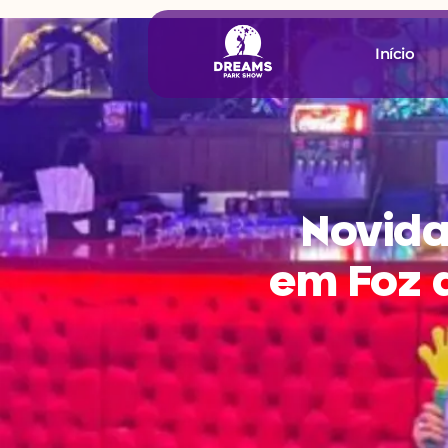
Início
Novid
em Foz d