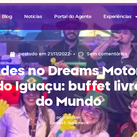
Blog
Notícias
Portal do Agente
Experiências
postado em
21/11/2022
Sem comentários
ades no Dreams Moto
o Iguaçu: buffet liv
do Mundo
postado por
Camila S. Syperreck