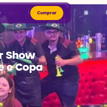
Comprar
r Show
re e Copa