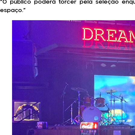
“O público poderá torcer pela seleção enq
espaço.”