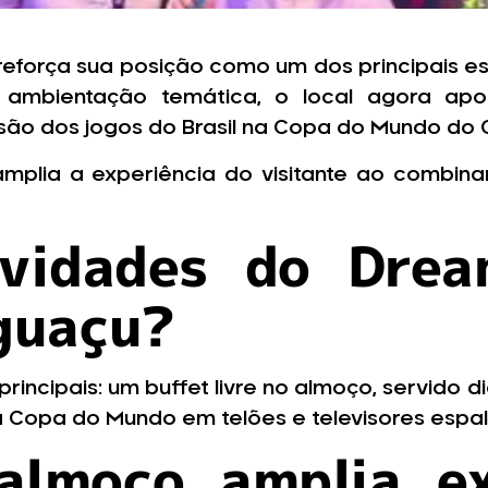
eforça sua posição como um dos principais e
ambientação temática, o local agora apo
issão dos jogos do Brasil na Copa do Mundo do 
mplia a experiência do visitante ao combina
ovidades do Dre
guaçu?
incipais: um buffet livre no almoço, servido d
na Copa do Mundo em telões e televisores espa
almoço amplia ex