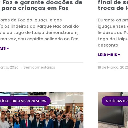
 Foz e garante doações de
final de 
e para crianças em Foz
troca de 
ores de Foz do Iguaçu e dos
Durante os pr
pios lindeiros ao Parque Nacional do
iguaçuenses 
u e ao Lago de Itaipu demonstraram,
lindeiros ao 
ma vez, seu espírito solidário no Eco
Lago de Itaipu
desconto
AIS +
LEIA MAIS +
arço, 2026
Sem comentários
18 de Março, 202
TÍCIAS DREAMS PARK SHOW
NOTÍCIAS D