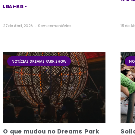
LEIA M
LEIA MAIS +
27 de Abril, 2026
Sem comentários
15 de Ab
NOTÍCIAS DREAMS PARK SHOW
NO
O que mudou no Dreams Park
Sol