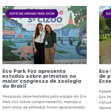
NOTÍCIAS DREAMS PARK SHOW
NO
Eco Park Foz apresenta
Eco 
estudos sobre primatas no
de 
maior congresso de zoologia
Eco
do Brasil
Pedal
Pesquisas desenvolvidas pela equipe do Eco
Eco Pa
Park Foz sobre comportamento, manejo e
nature
bem-estar de primatas foram apresentadas
Aprove