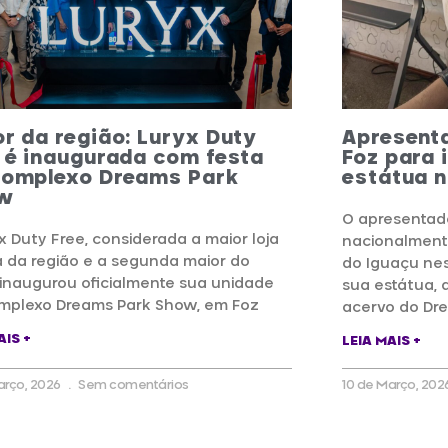
r da região: Luryx Duty
Apresent
 é inaugurada com festa
Foz para 
Complexo Dreams Park
estátua 
w
O apresentad
x Duty Free, considerada a maior loja
nacionalment
a da região e a segunda maior do
do Iguaçu nes
, inaugurou oficialmente sua unidade
sua estátua, 
mplexo Dreams Park Show, em Foz
acervo do Dr
AIS +
LEIA MAIS +
arço, 2026
Sem comentários
10 de Março, 202