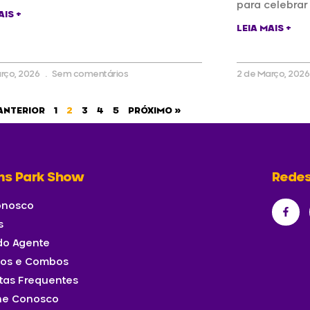
para celebrar
AIS +
LEIA MAIS +
rço, 2026
Sem comentários
2 de Março, 202
ANTERIOR
1
2
3
4
5
PRÓXIMO »
ms Park Show
Redes
onosco
s
 do Agente
sos e Combos
tas Frequentes
he Conosco