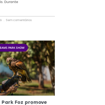
s. Durante
26
Sem comentários
REAMS PARK SHOW
o Park Foz promove