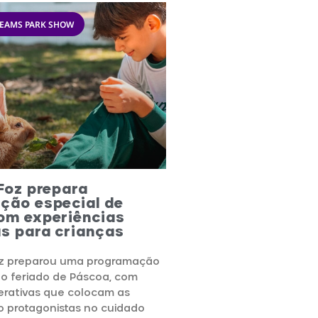
REAMS PARK SHOW
Foz prepara
ção especial de
om experiências
as para crianças
oz preparou uma programação
 o feriado de Páscoa, com
terativas que colocam as
o protagonistas no cuidado