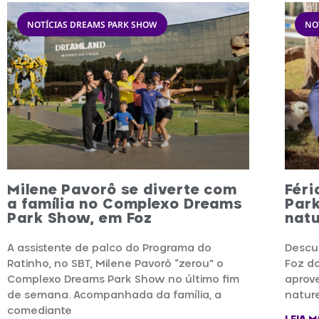
NOTÍCIAS DREAMS PARK SHOW
NO
Milene Pavorô se diverte com
Fér
a família no Complexo Dreams
Park
Park Show, em Foz
natu
A assistente de palco do Programa do
Descu
Ratinho, no SBT, Milene Pavorô “zerou” o
Foz do
Complexo Dreams Park Show no último fim
aprove
de semana. Acompanhada da família, a
natur
comediante