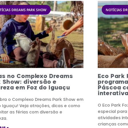
TÍCIAS DREAMS PARK SHOW
NOTÍCIAS D
ias no Complexo Dreams
Eco Park 
 Show: diversão e
programa
reza em Foz do Iguaçu
Páscoa c
interativ
bra o Complexo Dreams Park Show em
O Eco Park F
 Iguaçu! Veja atrações, dicas e como
especial para
itar as férias com diversão e
atividades in
eza.
crianças com