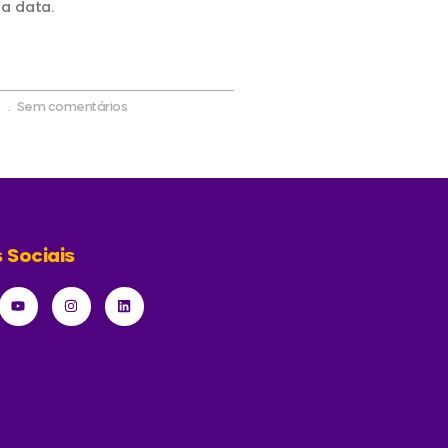
 a data.
6
Sem comentários
 Sociais