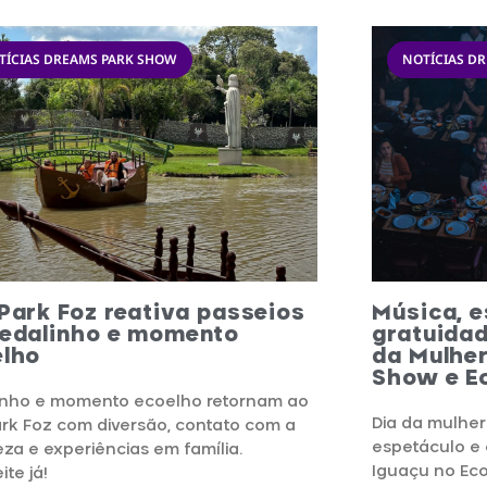
TÍCIAS DREAMS PARK SHOW
NOTÍCIAS D
Park Foz reativa passeios
Música, e
pedalinho e momento
gratuidad
elho
da Mulhe
Show e E
inho e momento ecoelho retornam ao
Dia da mulher
rk Foz com diversão, contato com a
espetáculo e 
za e experiências em família.
Iguaçu no Eco
ite já!