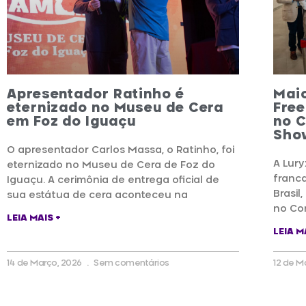
Apresentador Ratinho é
Maio
eternizado no Museu de Cera
Free
em Foz do Iguaçu
no 
Sho
O apresentador Carlos Massa, o Ratinho, foi
A Lury
eternizado no Museu de Cera de Foz do
franc
Iguaçu. A cerimônia de entrega oficial de
Brasil
sua estátua de cera aconteceu na
no Co
LEIA MAIS +
LEIA M
14 de Março, 2026
Sem comentários
12 de M