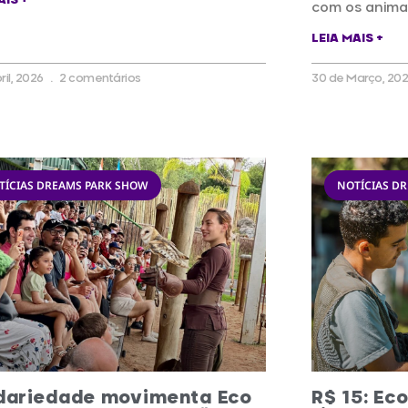
AIS +
com os animai
LEIA MAIS +
ril, 2026
2 comentários
30 de Março, 20
TÍCIAS DREAMS PARK SHOW
NOTÍCIAS D
idariedade movimenta Eco
R$ 15: Ec