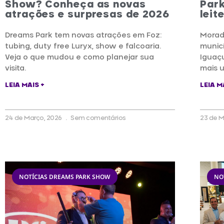
Show? Conheça as novas
Park
atrações e surpresas de 2026
leit
Dreams Park tem novas atrações em Foz:
Morad
tubing, duty free Luryx, show e falcoaria.
municí
Veja o que mudou e como planejar sua
Iguaç
visita.
mais u
LEIA MAIS +
LEIA M
24 de Março, 2026
Sem comentários
23 de M
NOTÍCIAS DREAMS PARK SHOW
NO