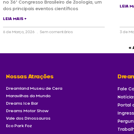
no 36º Congresso Brasileiro de Zoologia, um
LEIA M
dos principais eventos científicos
LEIA MAIS +
6 de Março, 2026
Sem comentários
3 de Ma
« 
Nossas Atrações
Drea
Dreamland Museu de Cera
Fale C
Maravilhas do Mundo
Notícia
Dreams Ice Bar
Portal
Dreams Motor Show
Ingres
Vale dos Dinossauros
Pergun
Eco Park Foz
Trabal