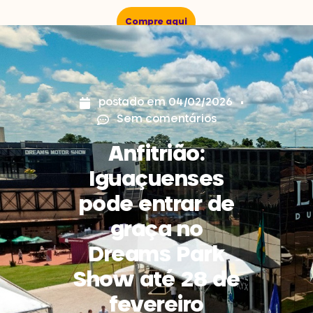
Compre aqui
postado em
04/02/2026
Sem comentários
Anfitrião:
Iguaçuenses
pode entrar de
graça no
Dreams Park
Show até 28 de
fevereiro