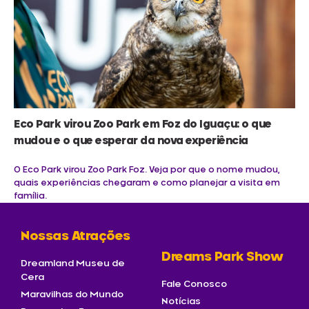
Eco Park virou Zoo Park em Foz do Iguaçu: o que
mudou e o que esperar da nova experiência
O Eco Park virou Zoo Park Foz. Veja por que o nome mudou,
quais experiências chegaram e como planejar a visita em
família.
Nossas Atrações
Dreams Park Show
Dreamland Museu de
Cera
Fale Conosco
Maravilhas do Mundo
Notícias