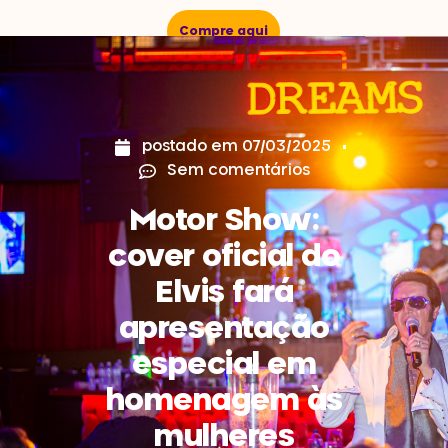
Compre aqui
postado em
07/03/2025
Sem comentários
Motor Show:
cover oficial do
Elvis fará
apresentação
especial em
homenagem às
mulheres