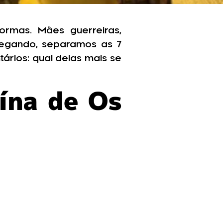
rmas. Mães guerreiras,
hegando, separamos as 7
ários: qual delas mais se
ína de Os