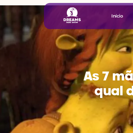
Início
As 7 mã
qual 