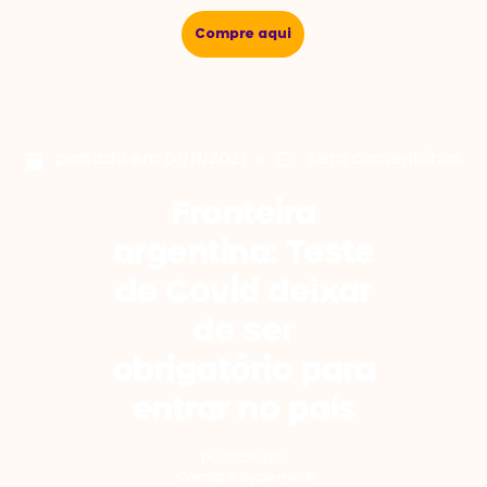
Compre aqui
postado em
01/11/2021
Sem comentários
Fronteira
argentina: Teste
de Covid deixar
de ser
obrigatório para
entrar no país
postado por
Camila S. Syperreck