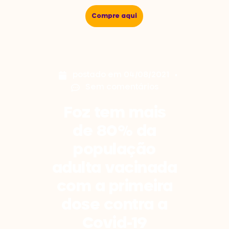
Compre aqui
postado em
04/08/2021
Sem comentários
Foz tem mais
de 80% da
população
adulta vacinada
com a primeira
dose contra a
Covid-19