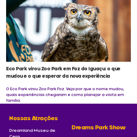
Eco Park virou Zoo Park em Foz do Iguaçu: o que
mudou e o que esperar da nova experiência
O Eco Park virou Zoo Park Foz. Veja por que o nome mudou,
quais experiências chegaram e como planejar a visita em
família.
Nossas Atrações
Dreams Park Show
Dreamland Museu de
Cera