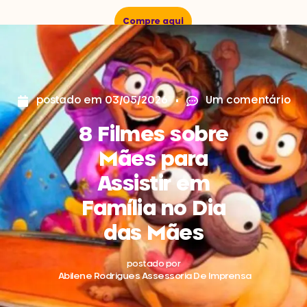
Compre aqui
postado em
03/05/2026
Um comentário
8 Filmes sobre
Mães para
Assistir em
Família no Dia
das Mães
postado por
Abilene Rodrigues Assessoria De Imprensa