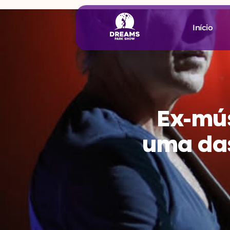
Início
Ex-mús
uma das