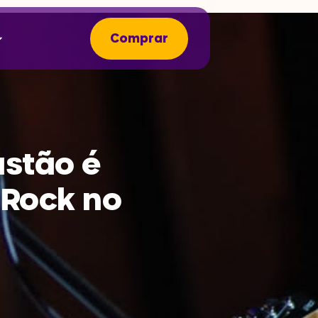
Comprar
ustão é
 Rock no