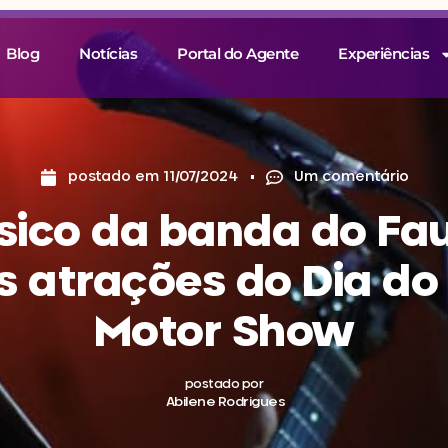
Blog
Notícias
Portal do Agente
Experiências
postado em
11/07/2024
Um comentário
ico da banda do Fa
 atrações do Dia do
Motor Show
postado por
Abilene Rodrigues