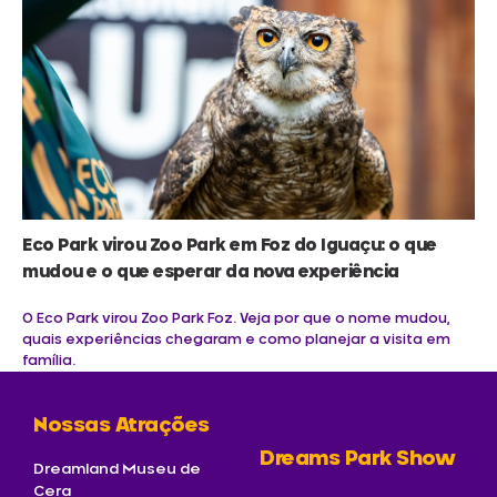
Eco Park virou Zoo Park em Foz do Iguaçu: o que
mudou e o que esperar da nova experiência
O Eco Park virou Zoo Park Foz. Veja por que o nome mudou,
quais experiências chegaram e como planejar a visita em
família.
Nossas Atrações
Dreams Park Show
Dreamland Museu de
Cera