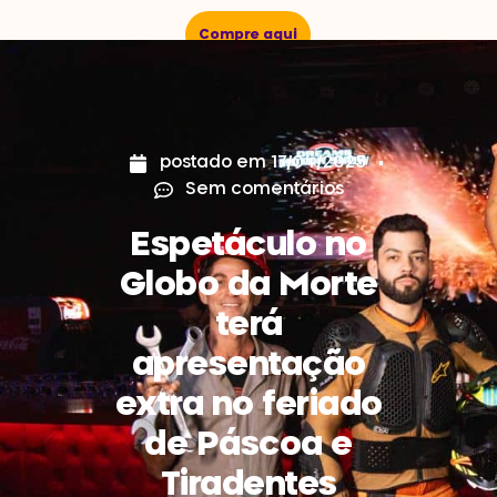
Compre aqui
postado em
17/04/2025
Sem comentários
Espetáculo no
Globo da Morte
terá
apresentação
extra no feriado
de Páscoa e
Tiradentes