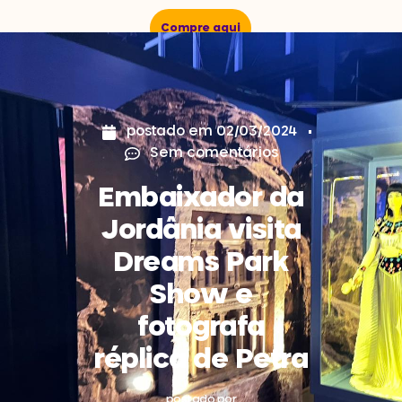
Compre aqui
postado em
02/03/2024
Sem comentários
Embaixador da
Jordânia visita
Dreams Park
Show e
fotografa
réplica de Petra
postado por