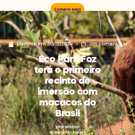
Compre aqui
postado em
30/12/2024
Um comentário
Eco Park Foz
terá o primeiro
recinto de
imersão com
macacos do
Brasil
postado por
Abilene Rodrigues