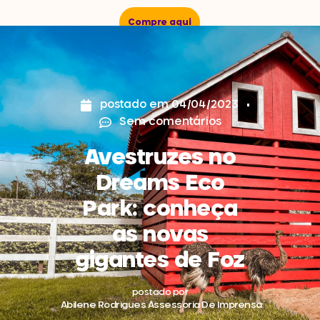
Compre aqui
postado em
04/04/2023
Sem comentários
Avestruzes no
Dreams Eco
Park: conheça
as novas
gigantes de Foz
postado por
Abilene Rodrigues Assessoria De Imprensa