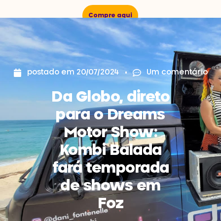
Compre aqui
postado em
20/07/2024
Um comentário
Da Globo, direto
para o Dreams
Motor Show:
Kombi Balada
fará temporada
de shows em
Foz