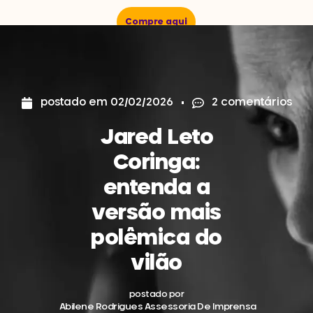
Compre aqui
postado em
02/02/2026
2 comentários
Jared Leto
Coringa:
entenda a
versão mais
polêmica do
vilão
postado por
Abilene Rodrigues Assessoria De Imprensa