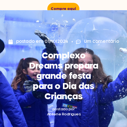
Compre aqui
postado em
01/10/2024
Um comentário
Complexo
Dreams prepara
grande festa
para o Dia das
Crianças
postado por
Abilene Rodrigues