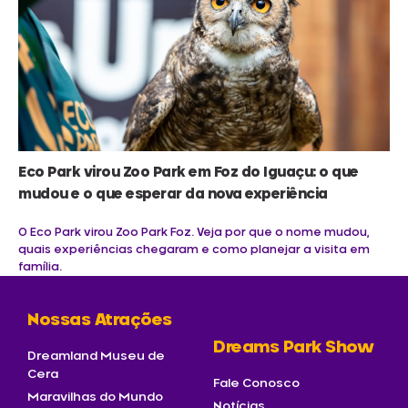
Eco Park virou Zoo Park em Foz do Iguaçu: o que
mudou e o que esperar da nova experiência
O Eco Park virou Zoo Park Foz. Veja por que o nome mudou,
quais experiências chegaram e como planejar a visita em
família.
Nossas Atrações
Dreams Park Show
Dreamland Museu de
Cera
Fale Conosco
Maravilhas do Mundo
Notícias