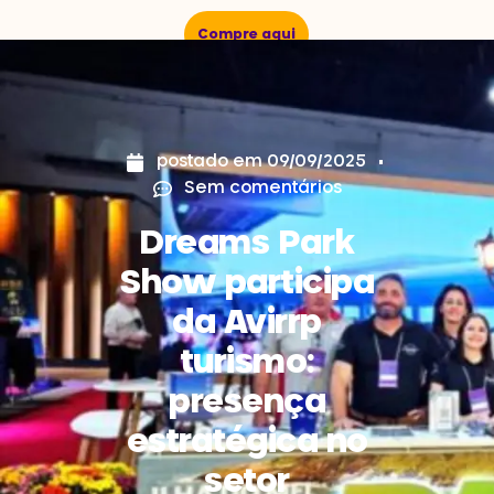
Compre aqui
postado em
09/09/2025
Sem comentários
Dreams Park
Show participa
da Avirrp
turismo:
presença
estratégica no
setor