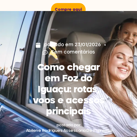
Compre aqui
postado em
23/01/2026
Sem comentários
Como chegar
em Foz do
Iguaçu: rotas,
voos e acessos
principais
postado por
Abilene Rodrigues Assessoria De Imprensa