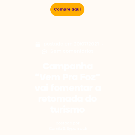
Compre aqui
postado em
20/07/2021
Sem comentários
Campanha
“Vem Pra Foz”
vai fomentar a
retomada do
turismo
postado por
Camila S. Syperreck