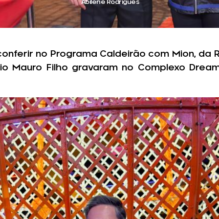
Abilene Rodrigues
o conferir no Programa Caldeirão com Mion, da
cio Mauro Filho gravaram no Complexo Drea