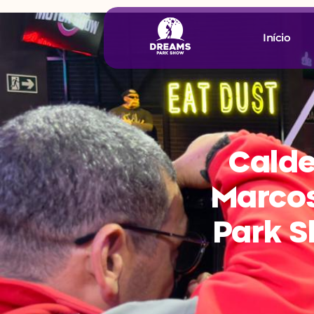
Início
Calde
Marco
Park S