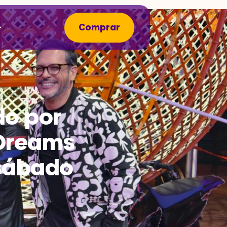
Comprar
do por
Dreams
 sábado