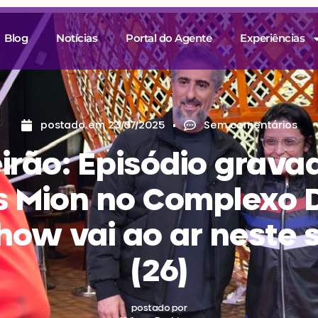
Blog
Notícias
Portal do Agente
Experiências
postado em
23/07/2025
Sem comentários
irão: Episódio grava
s Mion no Complexo 
how vai ao ar neste
(26)
postado por