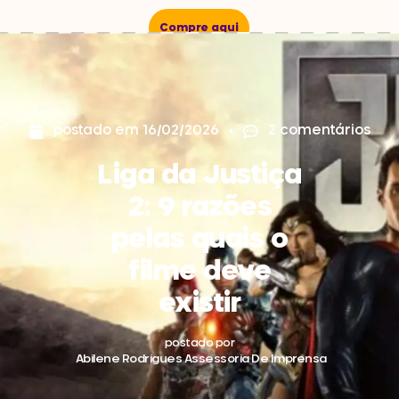
Compre aqui
postado em
16/02/2026
2 comentários
Liga da Justiça
2: 9 razões
pelas quais o
filme deve
existir
postado por
Abilene Rodrigues Assessoria De Imprensa