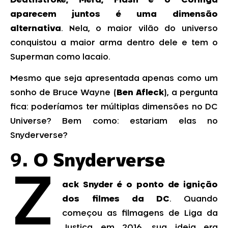
Deathstroke, Mera, Flash e o Coringa
aparecem juntos é uma dimensão
alternativa
. Nela, o maior vilão do universo
conquistou a maior arma dentro dele e tem o
Superman como lacaio.
Mesmo que seja apresentada apenas como um
sonho de Bruce Wayne (
Ben Afleck
), a pergunta
fica: poderíamos ter múltiplas dimensões no DC
Universe? Bem como: estariam elas no
Snyderverse?
9.
O Snyderverse
Z
ack Snyder é o ponto de ignição
dos filmes da DC
. Quando
começou as filmagens de Liga da
Justiça em 2016, sua ideia era