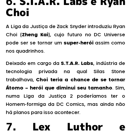
6.
S.T.A.R. Labs e Ryan
Choi
A Liga da Justiça de Zack Snyder introduziu Ryan
Choi (
Zheng Kai
), cujo futuro no DC Universe
pode ser se tornar um
super-herói
assim como
nos quadrinhos.
Deixado em cargo da
S.T.A.R. Labs
, indústria de
tecnologia privada na qual Silas Stone
trabalhava,
Choi teria a chance de se tornar
Átomo – herói que diminui seu tamanho
. Sim,
numa Liga da Justiça 2 poderíamos ter o
Homem-formiga da DC Comics, mas ainda não
há planos para isso acontecer.
7.
Lex Luthor e