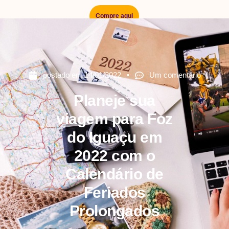
Compre aqui
postado em
14/01/2022
Um comentário
Planeje sua
viagem para Foz
do Iguaçu em
2022 com o
Calendário de
Feriados
Prolongados