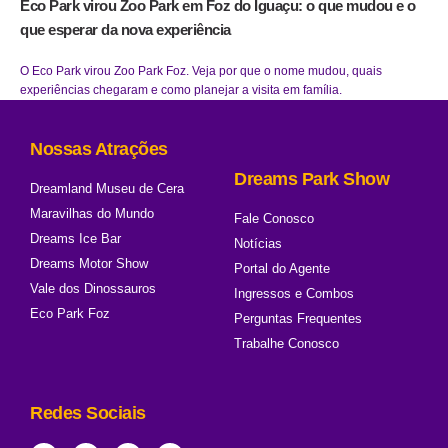
Eco Park virou Zoo Park em Foz do Iguaçu: o que mudou e o
que esperar da nova experiência
O Eco Park virou Zoo Park Foz. Veja por que o nome mudou, quais
experiências chegaram e como planejar a visita em família.
Nossas Atrações
Dreams Park Show
Dreamland Museu de Cera
Maravilhas do Mundo
Fale Conosco
Dreams Ice Bar
Notícias
Dreams Motor Show
Portal do Agente
Vale dos Dinossauros
Ingressos e Combos
Eco Park Foz
Perguntas Frequentes
Trabalhe Conosco
Redes Sociais