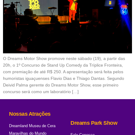
O Dreams Motor Show promove neste sábado (19), a partir das
20h, o 1º Concurso de Stand Up Comedy da Tríplice Fronteira,
com premiação de até R$ 250. A apresentação será feita pelos
humoristas iguaçuenses Flavio Dias e Thiago Dantas. Segundo
Deivid Palma gerente do Dreams Motor Show, esse primeiro
concurso será como um laboratório […]
Nossas Atrações
Dreams Park Show
Dreamland Museu de Cera
Maravilhas do Mundo
Fale Conosco