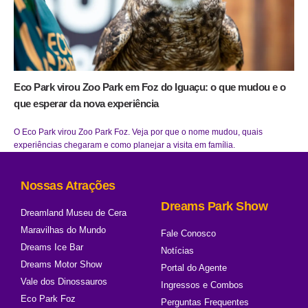
Eco Park virou Zoo Park em Foz do Iguaçu: o que mudou e o
que esperar da nova experiência
O Eco Park virou Zoo Park Foz. Veja por que o nome mudou, quais
experiências chegaram e como planejar a visita em família.
Nossas Atrações
Dreams Park Show
Dreamland Museu de Cera
Maravilhas do Mundo
Fale Conosco
Dreams Ice Bar
Notícias
Dreams Motor Show
Portal do Agente
Vale dos Dinossauros
Ingressos e Combos
Eco Park Foz
Perguntas Frequentes