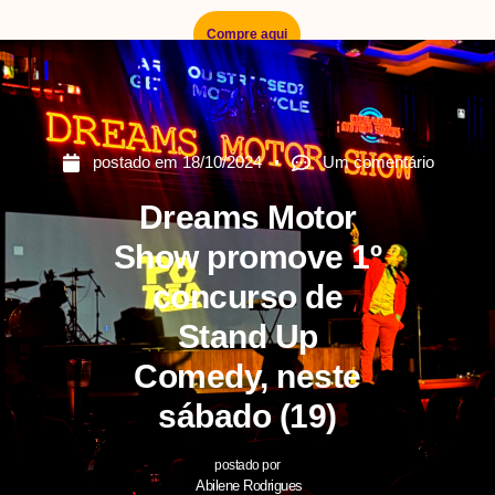
Compre aqui
postado em
18/10/2024
Um comentário
Dreams Motor
Show promove 1º
concurso de
Stand Up
Comedy, neste
sábado (19)
postado por
Abilene Rodrigues