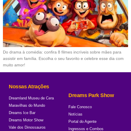
Do drama à comédia: confira 8 filmes incríveis sobre mães para
assistir em família. Escolha o seu favorito e celebre esse dia com
muito amor!
Nossas Atrações
Dreams Park Show
Dreamland Museu de Cera
Maravilhas do Mundo
Fale Conosco
Dreams Ice Bar
Notícias
Dreams Motor Show
Portal do Agente
Vale dos Dinossauros
Ingressos e Combos