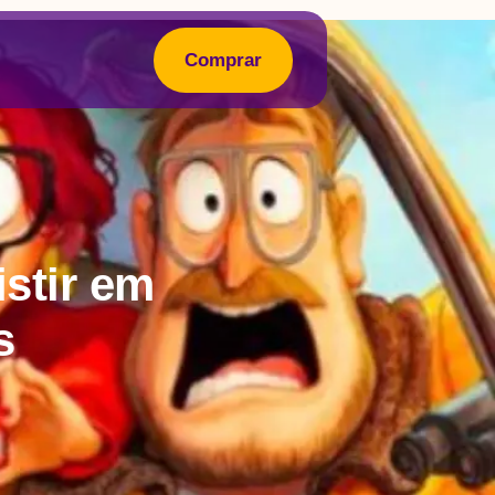
Comprar
stir em
s