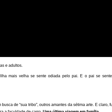
as e adultos.
filha mais velha se sente odiada pelo pai. E o pai se sente 
usca de “sua tribo”, outros amantes da sétima arte. E claro, f
ra a faculdade de carro.
Uma última viagem em família.