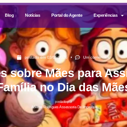
Blog
Notícias
Portal do Agente
Experiências
postado em
03/05/2026
Um comentário
es sobre Mães para Assi
Família no Dia das Mãe
postado por
Abilene Rodrigues Assessoria De Imprensa