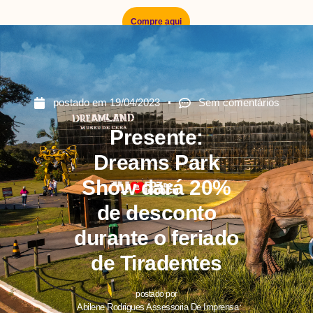
Compre aqui
postado em
19/04/2023
Sem comentários
Presente:
Dreams Park
Show dará 20%
de desconto
durante o feriado
de Tiradentes
postado por
Abilene Rodrigues Assessoria De Imprensa