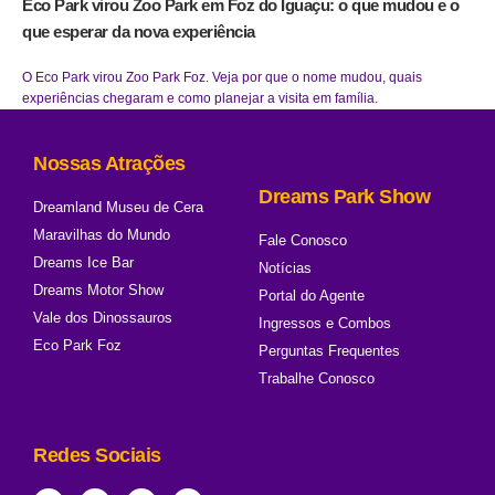
Eco Park virou Zoo Park em Foz do Iguaçu: o que mudou e o
que esperar da nova experiência
O Eco Park virou Zoo Park Foz. Veja por que o nome mudou, quais
experiências chegaram e como planejar a visita em família.
Nossas Atrações
Dreams Park Show
Dreamland Museu de Cera
Maravilhas do Mundo
Fale Conosco
Dreams Ice Bar
Notícias
Dreams Motor Show
Portal do Agente
Vale dos Dinossauros
Ingressos e Combos
Eco Park Foz
Perguntas Frequentes
Trabalhe Conosco
Redes Sociais