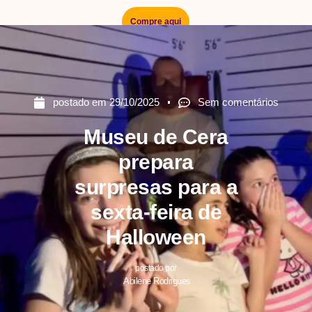
Compre aqui
postado em
29/10/2025
Sem comentários
Museu de Cera
prepara
surpresas para a
sexta-feira de
Halloween
postado por
Abilene Rodrigues