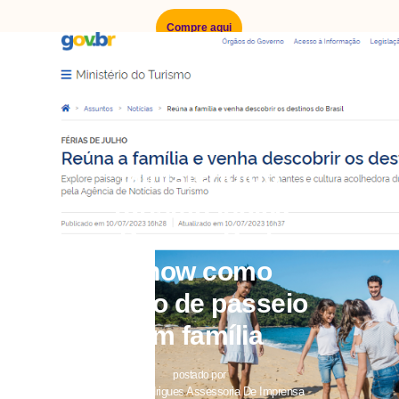
Compre aqui
postado em
11/07/2023
Sem comentários
Ministério do
Turismo indica
Dreams Park
Show como
opção de passeio
em família
postado por
Abilene Rodrigues Assessoria De Imprensa