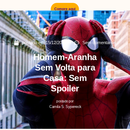
Compre aqui
postado em
15/12/2021
Sem comentários
Homem-Aranha
Sem Volta para
Casa: Sem
Spoiler
postado por
Camila S. Syperreck