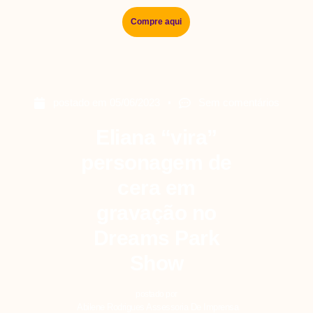
Compre aqui
postado em
05/06/2023
Sem comentários
Eliana “vira”
personagem de
cera em
gravação no
Dreams Park
Show
postado por
Abilene Rodrigues Assessoria De Imprensa