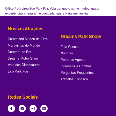
O Eco Park virou Zoo Park Foz. Veja por que o nome mudou, quais
experiências chegaram e como planejar a visita em família.
Nossas Atrações
Dreams Park Show
Dreamland Museu de Cera
Maravilhas do Mundo
Fale Conosco
Dreams Ice Bar
Notícias
Dreams Motor Show
Portal do Agente
Vale dos Dinossauros
Ingressos e Combos
Eco Park Foz
Perguntas Frequentes
Trabalhe Conosco
Redes Sociais