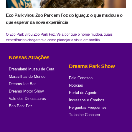
Eco Park virou Zoo Park em Foz do Iguaçu: o que mudou e o
que esperar da nova experiência
O Eco Park virou Zoo Park Foz. Veja por que o nome mudou, quais
experiências chegaram e como planejar a visita em família.
Nossas Atrações
Dreams Park Show
Dreamland Museu de Cera
Maravilhas do Mundo
Fale Conosco
Dreams Ice Bar
Notícias
Dreams Motor Show
Portal do Agente
Vale dos Dinossauros
Ingressos e Combos
Eco Park Foz
Perguntas Frequentes
Trabalhe Conosco