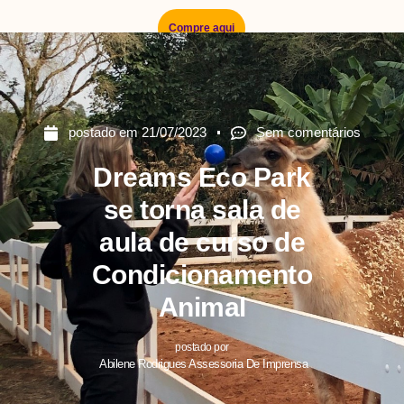
Compre aqui
postado em
21/07/2023
Sem comentários
Dreams Eco Park
se torna sala de
aula de curso de
Condicionamento
Animal
postado por
Abilene Rodrigues Assessoria De Imprensa