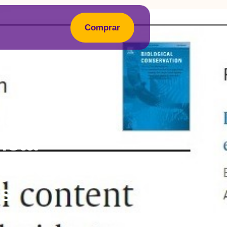
Comprar
pa de
ista
tos de
is