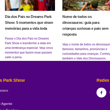
Dia dos Pais no Dreams Park
Nome de todos os
Show: 5 momentos que viram
dinossauros: guia para
memórias para a vida toda
crianças curiosas e pais sem
resposta
Passe o Dia dos Pais no Dreams
Park Show e transforme a data em
Veja o nome de todos os dinossaur
uma lembrança especial. Veja cinco
famosos, tamanhos, pronúncias e
momentos que fazem esse passeio
curiosidades para crianças. Conhe
valer a pena.
também o Vale dos Dinossauros.
s Park Show
Redes 
nosco
o Agente