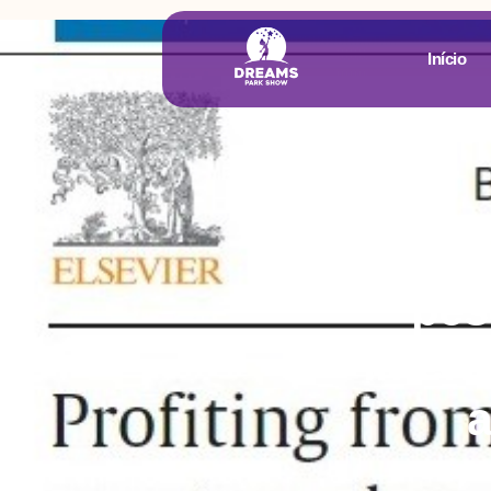
Início
Biól
pes
inter
a