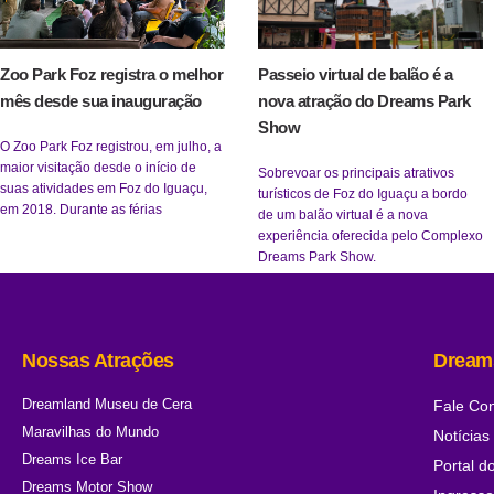
Zoo Park Foz registra o melhor
Passeio virtual de balão é a
mês desde sua inauguração
nova atração do Dreams Park
Show
O Zoo Park Foz registrou, em julho, a
maior visitação desde o início de
Sobrevoar os principais atrativos
suas atividades em Foz do Iguaçu,
turísticos de Foz do Iguaçu a bordo
em 2018. Durante as férias
de um balão virtual é a nova
experiência oferecida pelo Complexo
Dreams Park Show.
Nossas Atrações
Dream
Dreamland Museu de Cera
Fale Co
Maravilhas do Mundo
Notícias
Dreams Ice Bar
Portal d
Dreams Motor Show