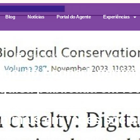
Blog
Notícias
Portal do Agente
Experiências
postado em
04/11/2023
Sem comentários
ogo do Ecopark partici
quisa publicada em rev
nacional sobre maus-tra
nimais em redes socia
postado por