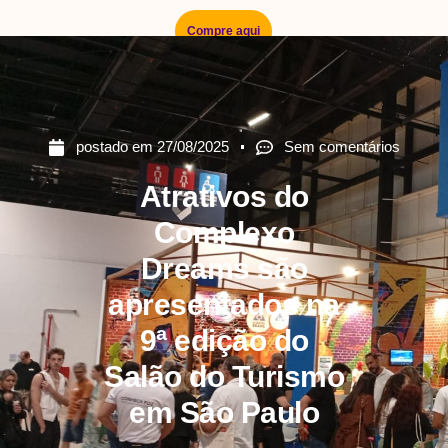
Compre aqui
postado em
27/08/2025
Sem comentários
Atrativos do
Complexo
Dreams são
apresentados na
9ª edição do
Salão do Turismo
em São Paulo