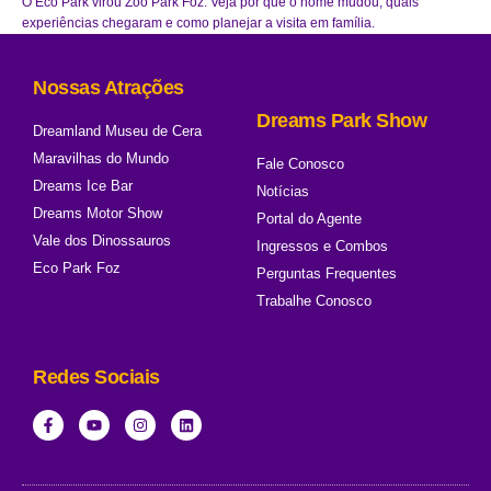
O Eco Park virou Zoo Park Foz. Veja por que o nome mudou, quais
experiências chegaram e como planejar a visita em família.
Nossas Atrações
Dreams Park Show
Dreamland Museu de Cera
Maravilhas do Mundo
Fale Conosco
Dreams Ice Bar
Notícias
Dreams Motor Show
Portal do Agente
Vale dos Dinossauros
Ingressos e Combos
Eco Park Foz
Perguntas Frequentes
Trabalhe Conosco
Redes Sociais