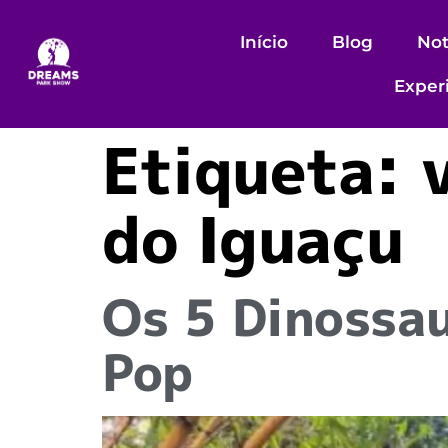
Início
Blog
Not
Exper
Etiqueta:
do Iguaçu
Os 5 Dinossa
Pop