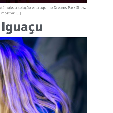
 até hoje, a solução está aqui no Dreams Park Show.
s mostrar […]
 Iguaçu