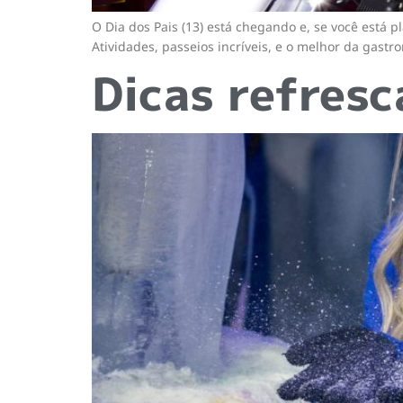
O Dia dos Pais (13) está chegando e, se você está 
Atividades, passeios incríveis, e o melhor da gast
Dicas refresc