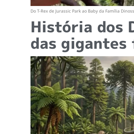
Do T-Rex de Jurassic Park ao Baby da Família Dinos
História dos 
das gigantes 