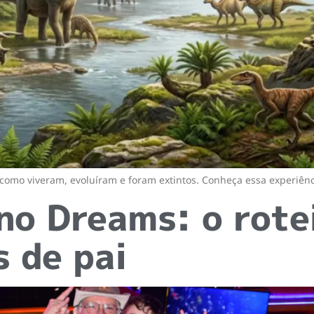
como viveram, evoluíram e foram extintos. Conheça essa experiênci
no Dreams: o rotei
s de pai