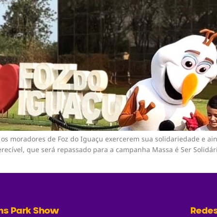
os moradores de Foz do Iguaçu exercerem sua solidariedade e aind
recível, que será repassado para a campanha Massa é Ser Solidár
ms Park Show
Redes