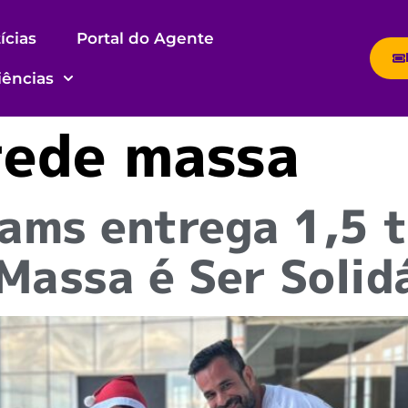
ícias
Portal do Agente
iências
rede massa
ams entrega 1,5 t
Massa é Ser Solid