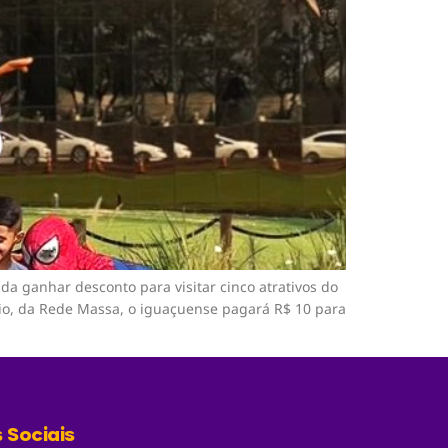
a ganhar desconto para visitar cinco atrativos do
io, da Rede Massa, o iguaçuense pagará R$ 10 para
 Sociais