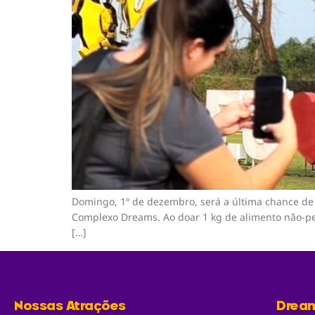
Domingo, 1º de dezembro, será a última chance de 
Complexo Dreams. Ao doar 1 kg de alimento não-pe
[…]
Nossas Atrações
Drea