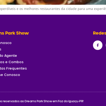
perdíveis e os melhores restaurantes da cidade para uma experiê
ms Park Show
Redes
onosco
s
 do Agente
sos e Combos
tas Frequentes
he Conosco
tos reservados ao Dreams Park Show em Foz do Iguaçu-PR!