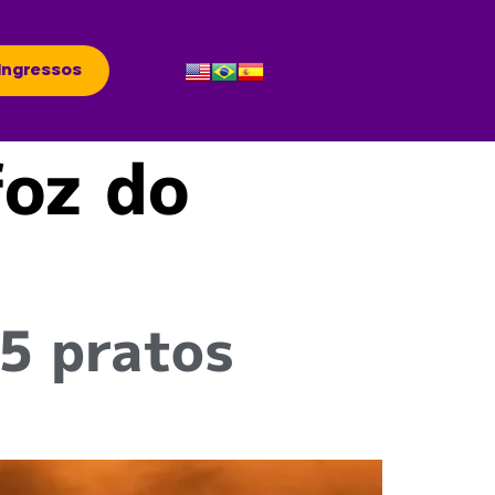
Ingressos
foz do
5 pratos