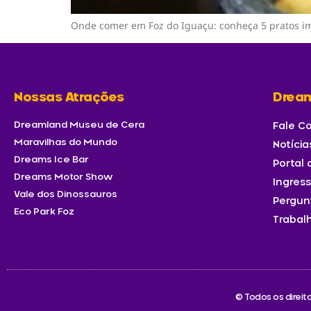
Onde comer em Foz do Iguaçu: conheça 5 pratos im
Nossas Atrações
Drea
Dreamland Museu de Cera
Fale C
Maravilhas do Mundo
Notícia
Dreams Ice Bar
Portal
Dreams Motor Show
Ingres
Vale dos Dinossauros
Pergun
Eco Park Foz
Trabal
© Todos os direi