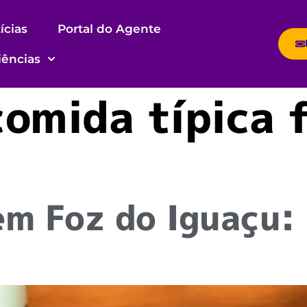
ícias
Portal do Agente
iências
comida típica 
m Foz do Iguaçu: 